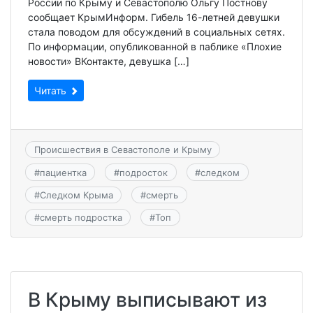
России по Крыму и Севастополю Ольгу Постнову
сообщает КрымИнформ. Гибель 16-летней девушки
стала поводом для обсуждений в социальных сетях.
По информации, опубликованной в паблике «Плохие
новости» ВКонтакте, девушка […]
Читать
Происшествия в Севастополе и Крыму
#
пациентка
#
подросток
#
следком
#
Следком Крыма
#
смерть
#
смерть подростка
#
Топ
В Крыму выписывают из