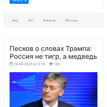
Читать
Мир
#
G7
#
песков
#
Россия
Песков о словах Трампа:
Россия не тигр, а медведь
24.09.2025 в 12:16
139