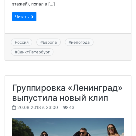
этажей), попал в […]
Читать
Россия
#
Европа
#
непогода
#
СанктПетербург
Группировка «Ленинград»
выпустила новый клип
20.08.2018 в 23:00
43