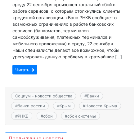
среду 22 сентября произошел тотальный сбой в
работе сервисов, с которым столкнулись клиенты
кредитной организации. «Банк РНКБ сообщает о
возможных ограничениях в работе банковских
сервисов (банкоматов, терминалов
самообслуживания, платежных терминалов и
мобильного приложения) в среду, 22 сентября.
Наши специалисты делают все возможное, чтобы
урегулировать данную проблему в кратчайшие […]
Читать
Социум - новости общества
#
Банки
#
банки россии
#
Крым
#
Новости Крыма
#
РНКБ
#
сбой
#
сбой системы
Навигация
Предыдущие новости