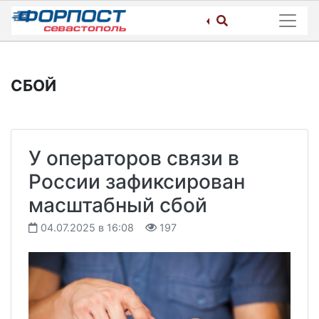
Skip
to
content
СБОЙ
У операторов связи в
России зафиксирован
масштабный сбой
04.07.2025 в 16:08
197