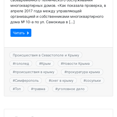
многоквартирных домов. «Как показала проверка, в
апреле 2017 года между управляющей
организацией и собственниками многоквартирного
дома № 10-а по ул. Самокиша в […]
Читать
Происшествия в Севастополе и Крыму
#
гололед
#
Крым
#
Новости Крыма
#
происшествия в крыму
#
прокуратура крыма
#
Симферополь
#
снег в крыму
#
сосульки
#
Топ
#
травма
#
уголовное дело