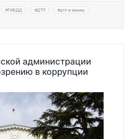
#
ГИБДД
#
ДТП
#
дтп в крыму
нской администрации
озрению в коррупции