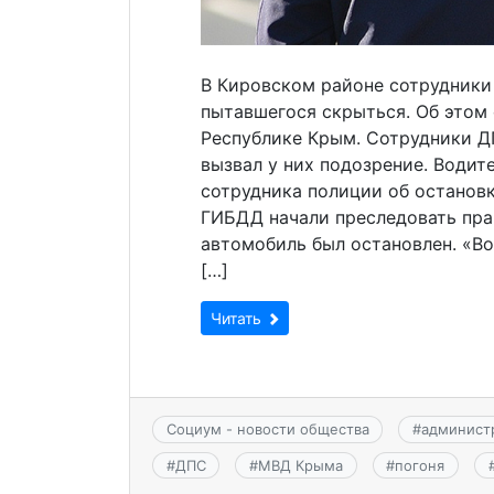
В Кировском районе сотрудники
пытавшегося скрыться. Об этом
Республике Крым. Сотрудники Д
вызвал у них подозрение. Водит
сотрудника полиции об останов
ГИБДД начали преследовать пра
автомобиль был остановлен. «В
[…]
Читать
Социум - новости общества
#
админист
#
ДПС
#
МВД Крыма
#
погоня