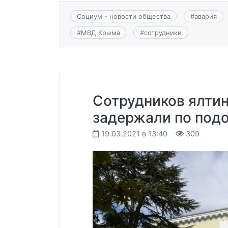
Социум - новости общества
#
авария
#
МВД Крыма
#
сотрудники
Сотрудников ялти
задержали по под
19.03.2021 в 13:40
309