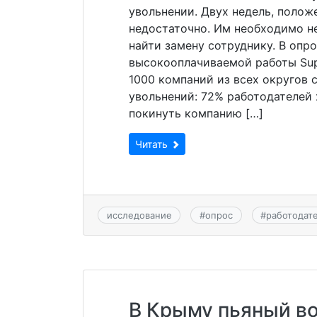
увольнении. Двух недель, полож
недостаточно. Им необходимо не
найти замену сотруднику. В опр
высокооплачиваемой работы Sup
1000 компаний из всех округов 
увольнений: 72% работодателей 
покинуть компанию […]
Читать
исследование
#
опрос
#
работодат
В Крыму пьяный во