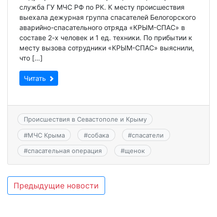
служба ГУ МЧС РФ по РК. К месту происшествия
выехала дежурная группа спасателей Белогорского
аварийно-спасательного отряда «КРЫМ-СПАС» в
составе 2-х человек и 1 ед. техники. По прибытии к
месту вызова сотрудники «КРЫМ-СПАС» выяснили,
что […]
Читать
Происшествия в Севастополе и Крыму
#
МЧС Крыма
#
собака
#
спасатели
#
спасательная операция
#
щенок
Навигация
Предыдущие новости
по