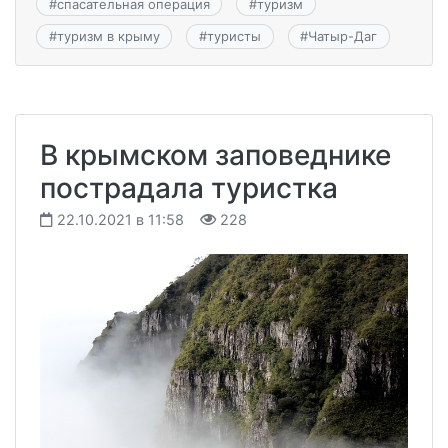
#
спасательная операция
#
туризм
#
туризм в крыму
#
туристы
#
Чатыр-Даг
В крымском заповеднике
пострадала туристка
22.10.2021 в 11:58
228