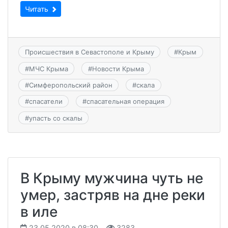
Читать
Происшествия в Севастополе и Крыму
#
Крым
#
МЧС Крыма
#
Новости Крыма
#
Симферопольский район
#
скала
#
спасатели
#
спасательная операция
#
упасть со скалы
В Крыму мужчина чуть не
умер, застряв на дне реки
в иле
23.05.2020 в 08:30
3283