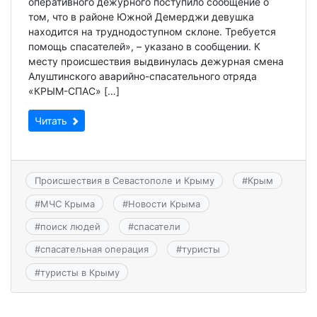
оперативного дежурного поступило сообщение о
том, что в районе Южной Демерджи девушка
находится на труднодоступном склоне. Требуется
помощь спасателей», – указано в сообщении. К
месту происшествия выдвинулась дежурная смена
Алуштинского аварийно-спасательного отряда
«КРЫМ-СПАС» […]
Читать
Происшествия в Севастополе и Крыму
#
Крым
#
МЧС Крыма
#
Новости Крыма
#
поиск людей
#
спасатели
#
спасательная операция
#
туристы
#
туристы в Крыму