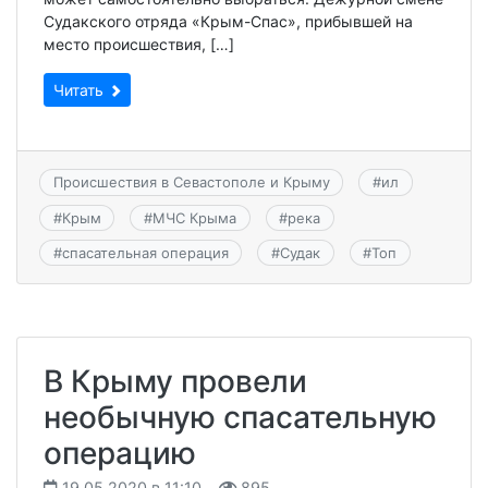
Судакского отряда «Крым-Спас», прибывшей на
место происшествия, […]
Читать
Происшествия в Севастополе и Крыму
#
ил
#
Крым
#
МЧС Крыма
#
река
#
спасательная операция
#
Судак
#
Топ
В Крыму провели
необычную спасательную
операцию
19.05.2020 в 11:10
895