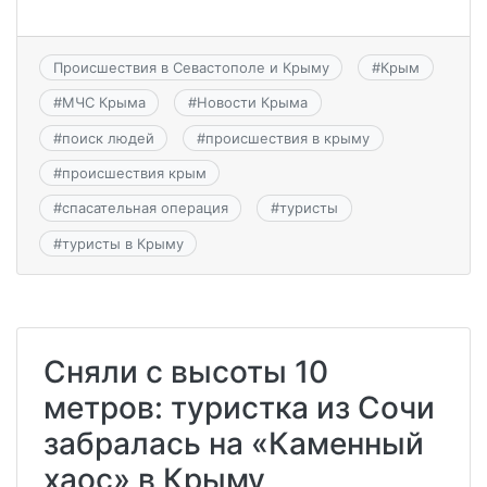
Происшествия в Севастополе и Крыму
#
Крым
#
МЧС Крыма
#
Новости Крыма
#
поиск людей
#
происшествия в крыму
#
происшествия крым
#
спасательная операция
#
туристы
#
туристы в Крыму
Сняли с высоты 10
метров: туристка из Сочи
забралась на «Каменный
хаос» в Крыму