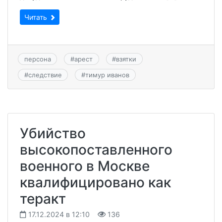
Читать
персона
#
арест
#
взятки
#
следствие
#
тимур иванов
Убийство
высокопоставленного
военного в Москве
квалифицировано как
теракт
17.12.2024 в 12:10
136