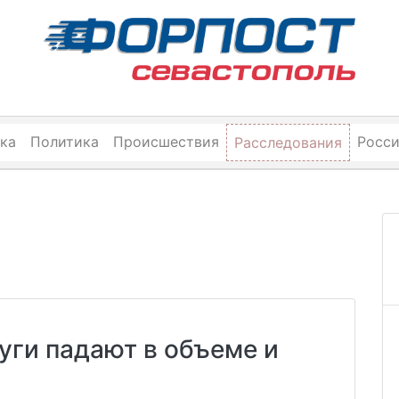
ка
Политика
Происшествия
Росс
Расследования
уги падают в объеме и