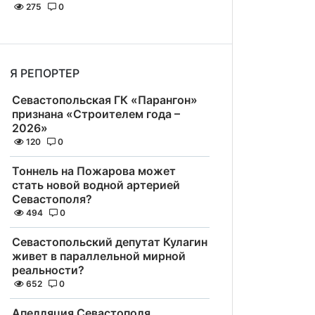
275
0
Я РЕПОРТЕР
Севастопольская ГК «Парангон»
признана «Строителем года –
2026»
120
0
Тоннель на Пожарова может
стать новой водной артерией
Севастополя?
494
0
Севастопольский депутат Кулагин
живет в параллельной мирной
реальности?
652
0
Апелляция Севастополя