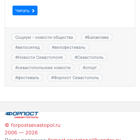
Читать
Социум - новости общества
#
Балаклава
#
велосипед
#
велофестиваль
#
Новости Севастополя
#
Севастополь
#
севастопольские новости
#
спорт
#
фестиваль
#
Форпост Севастополь
© forpostsevastopol.ru
2006 — 2026