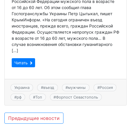
Российской Федерации мужского пола в возрасте
от 16 до 60 лет. Об этом сообщил глава
Госпогранслужбы Украины Петр Цыгыкал, пишет
КрымИнформ. «На сегодня ограничен въезд
иностранцев, прежде всего, граждан Российской
Федерации. Осуществляется непропуск граждан РФ
в возрасте от 16 до 60 лет, мужского пола… В
случае возникновения обстановки гуманитарного
[…]
Читать
Украина
#
въезд
#
мужчины
#
Россия
#
рф
#
Топ
#
Форпост Севастополь
Навигация
Предыдущие новости
по