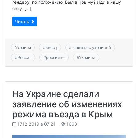
гендеру, по положению. Был в Крыму? Иди в нашу
базу. […]
Читать
Украина
#
въезд
#
граница с украиной
#
Россия
#
россияне
#
Украина
На Украине сделали
заявление об изменениях
режима въезда в Крым
17.12.2019 в 07:21
1663