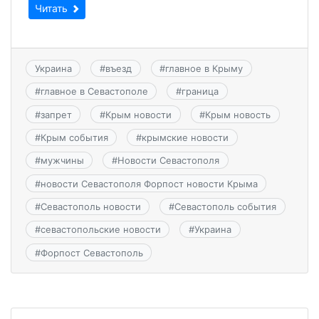
Читать
Украина
#
въезд
#
главное в Крыму
#
главное в Севастополе
#
граница
#
запрет
#
Крым новости
#
Крым новость
#
Крым события
#
крымские новости
#
мужчины
#
Новости Севастополя
#
новости Севастополя Форпост новости Крыма
#
Севастополь новости
#
Севастополь события
#
севастопольские новости
#
Украина
#
Форпост Севастополь