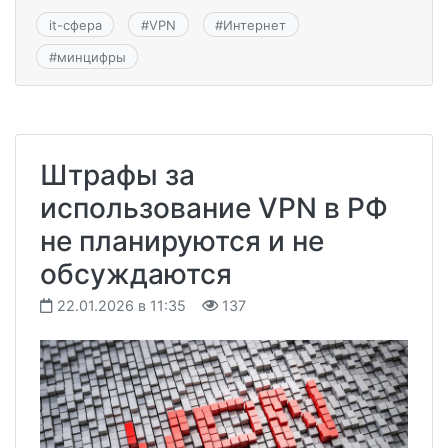
it-сфера
#
VPN
#
Интернет
#
минцифры
Штрафы за
использование VPN в РФ
не планируются и не
обсуждаются
22.01.2026 в 11:35
137