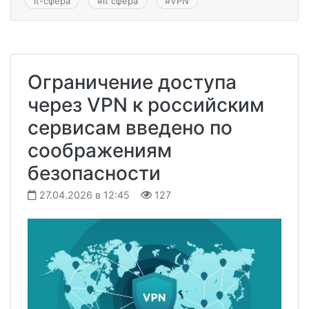
it-сфера
#
it сфера
#
VPN
Ограничение доступа
через VPN к российским
сервисам введено по
соображениям
безопасности
27.04.2026 в 12:45
127