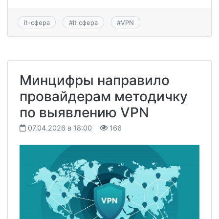
it-сфера
#
it сфера
#
VPN
Минцифры направило
провайдерам методичку
по выявлению VPN
07.04.2026 в 18:00
166