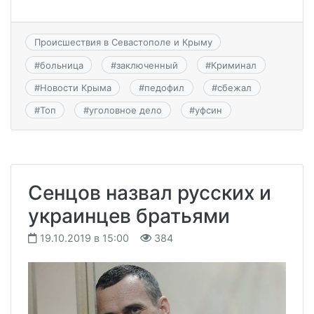
Происшествия в Севастополе и Крыму
#
больница
#
заключенный
#
Криминал
#
Новости Крыма
#
педофил
#
сбежал
#
Топ
#
уголовное дело
#
уфсин
Сенцов назвал русских и
украинцев братьями
19.10.2019 в 15:00
384