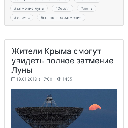
#
затмение луны
#
Земля
#
июнь
#
космос
#
солнечное затмение
Жители Крыма смогут
увидеть полное затмение
Луны
19.01.2019 в 17:00
1435