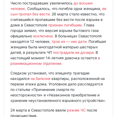
Число пострадавших увеличилось
до восьми
человек
. Сообщалось, что погибла одна женщина,
ее
сын пропал без вести.
26 марта стало известно, что
считавшийся пропавшим без вести после взрыва в
доме в Севастополе
признан погибшим
. Глава
города заявил, что версия взрыва бытового газа
официально
исключена.
В больницах Севастополя
находятся 12 человек
, трое из — них дети.
Погибшая
женщина была многодетной матерью шестерых
детей, в результате ЧП
пострадали ее дочери.
В
настоящий момент 14-летняя девочка остается
в
реанимационном отделении.
Следком установил, что эпицентр трагедии
находился
на балконе
квартиры, расположенной на
первом этаже дома. Уголовное дело расследуется
по статьям «Причинение смерти по
неосторожности» и «Незаконное приобретение и
хранение неустановленного взрывного устройства».
24 марта в Севастополе ввели
режим ЧС
после
происшествия.