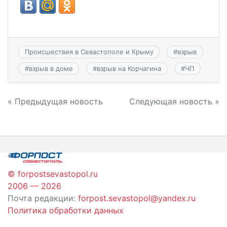
Происшествия в Севастополе и Крыму
#
взрыв
#
взрыв в доме
#
взрыв на Корчагина
#
ЧП
Навигация
« Предыдущая новость
Следующая новость »
по
записям
© forpostsevastopol.ru
2006 — 2026
Почта редакции:
forpost.sevastopol@yandex.ru
Политика обработки данных