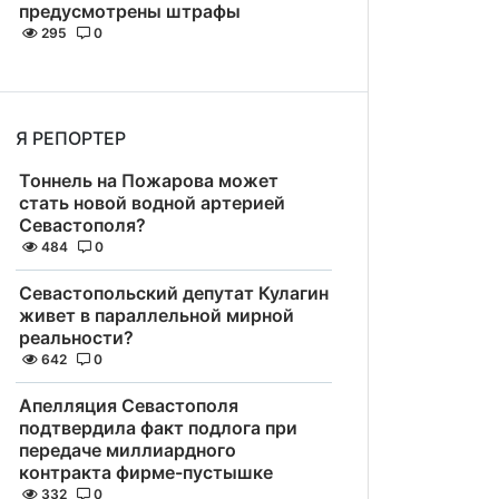
предусмотрены штрафы
295
0
Я РЕПОРТЕР
Тоннель на Пожарова может
стать новой водной артерией
Севастополя?
484
0
Севастопольский депутат Кулагин
живет в параллельной мирной
реальности?
642
0
Апелляция Севастополя
подтвердила факт подлога при
передаче миллиардного
контракта фирме-пустышке
332
0