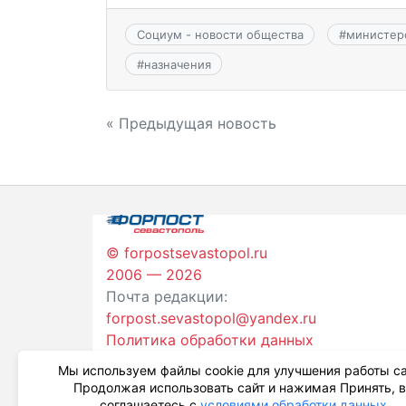
Социум - новости общества
#
министер
#
назначения
Навигация
« Предыдущая новость
по
записям
© forpostsevastopol.ru
2006 — 2026
Почта редакции:
forpost.sevastopol@yandex.ru
Политика обработки данных
Мы используем файлы cookie для улучшения работы са
Продолжая использовать сайт и нажимая Принять, 
соглашаетесь с
условиями обработки данных
.