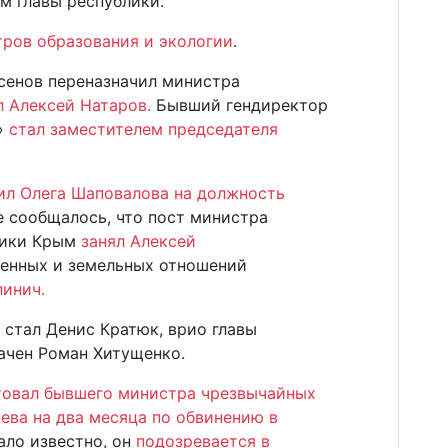
ем главы республики.
тров образования и экологии
.
ксенов переназначил министра
л Алексей Натаров.
Бывший гендиректор
»
стал заместителем председателя
ил Олега Шаповалова на должность
е сообщалось, что пост министра
лики Крым
занял Алексей
нных и земельных отношений
линич.
стал Денис Кратюк, врио главы
ачен Роман Хитущенко.
товал бывшего министра чрезвычайных
ева на два месяца по обвинению в
ало известно, он
подозревается в