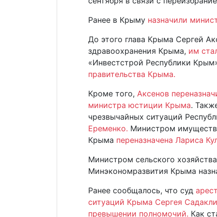
сентября в связи с переизбрани
Ранее в Крыму
назначили минис
До этого глава Крыма Сергей А
здравоохранения Крыма,
им ста
«Инвестстрой Республики Крым
правительства Крыма.
Кроме того,
Аксенов переназнач
министра юстиции Крыма
. Такж
чрезвычайных ситуаций Респуб
Еременко.
Министром имуществе
Крыма
переназначена Лариса Ку
Министром сельского хозяйства 
Минэкономразвития Крыма назн
Ранее сообщалось, что суд
арес
ситуаций Крыма Сергея Садакли
превышении полномочий.
Как ст