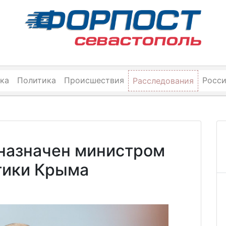
ка
Политика
Происшествия
Росс
Расследования
 назначен министром
тики Крыма