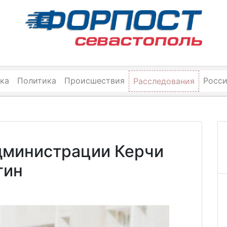
ка
Политика
Происшествия
Росс
Расследования
дминистрации Керчи
гин