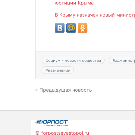
юстиции Крыма
В Крыму назначен новый минис
Социум - новости общества
#
админист
#
назначения
Навигация
« Предыдущая новость
по
записям
© forpostsevastopol.ru