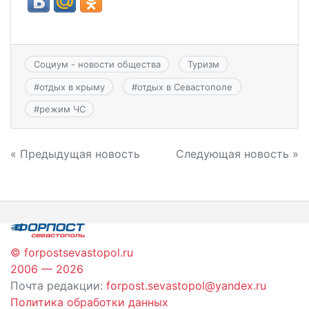
Социум - новости общества
Туризм
#
отдых в крыму
#
отдых в Севастополе
#
режим ЧС
Навигация
« Предыдущая новость
Следующая новость »
по
записям
© forpostsevastopol.ru
2006 — 2026
Почта редакции:
forpost.sevastopol@yandex.ru
Политика обработки данных