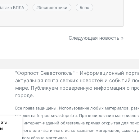
#
атака БПЛА
#
беспилотники
#
пво
Следующая новость »
"Форпост Севастополь" - Информационный порта
актуальная лента свежих новостей и событий по
мире. Публикуем проверенную информация о про
городе.
Все права защищены. Использование любых материалов, разм
ссылки на forpostsevastopol.ru. При копировании материало
йта.
для интернет-изданий обязательна прямая открытая для пои
вы
полного или частичного использования материалов, ссылка 
первом абзаце материала.