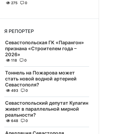
275
0
Я РЕПОРТЕР
Севастопольская ГК «Парангон»
признана «Строителем года –
2026»
118
0
Тоннель на Пожарова может
стать новой водной артерией
Севастополя?
493
0
Севастопольский депутат Кулагин
живет в параллельной мирной
реальности?
648
0
Апелляция Севастополя