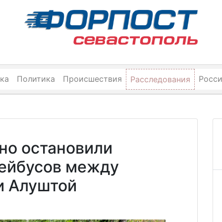
ка
Политика
Происшествия
Росс
Расследования
но остановили
ейбусов между
и Алуштой