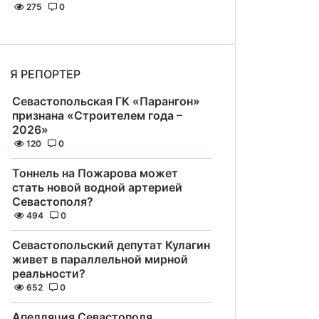
275
0
Я РЕПОРТЕР
Севастопольская ГК «Парангон»
признана «Строителем года –
2026»
120
0
Тоннель на Пожарова может
стать новой водной артерией
Севастополя?
494
0
Севастопольский депутат Кулагин
живет в параллельной мирной
реальности?
652
0
Апелляция Севастополя