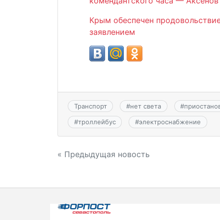
комендантского часа — Аксенов
Крым обеспечен продовольствие
заявлением
Транспорт
#
нет света
#
приостано
#
троллейбус
#
электроснабжение
Навигация
« Предыдущая новость
по
записям