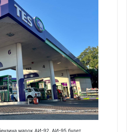
бензина марок АИ-92, АИ-95 будет