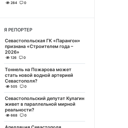
284
0
Я РЕПОРТЕР
Севастопольская ГК «Парангон»
признана «Строителем года –
2026»
126
0
Тоннель на Пожарова может
стать новой водной артерией
Севастополя?
505
0
Севастопольский депутат Кулагин
живет в параллельной мирной
реальности?
668
0
Апелляция Севастополя