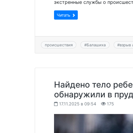
экстренные службы о происшеств
Читать
происшествия
#
Балашиха
#
взрыв
Найдено тело ребе
обнаружили в пру
17.11.2025 в 09:54
175