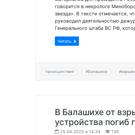
говорится в некрологе Миноборо
звезда». В тексте отмечается, ч
руководил деятельностью дежур
Генерального штаба ВС РФ, кото
Читать
происшествия
#
Балашиха
#
взрывн
В Балашихе от взр
устройства погиб 
25.04.2025 в 14:34
136