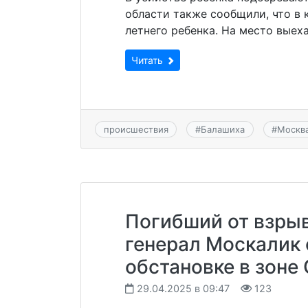
области также сообщили, что в 
летнего ребенка. На место выех
Читать
происшествия
#
Балашиха
#
Москв
Погибший от взры
генерал Москалик 
обстановке в зоне
29.04.2025 в 09:47
123