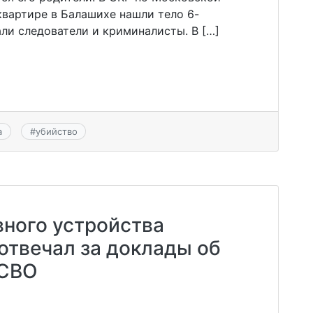
квартире в Балашихе нашли тело 6-
али следователи и криминалисты. В […]
а
#
убийство
вного устройства
отвечал за доклады об
 СВО