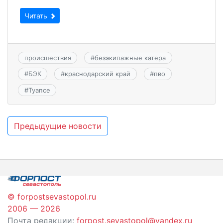
Читать
происшествия
#
безэкипажные катера
#
БЭК
#
краснодарский край
#
пво
#
Туапсе
Навигация
Предыдущие новости
по
записям
© forpostsevastopol.ru
2006 — 2026
Почта редакции:
forpost.sevastopol@yandex.ru