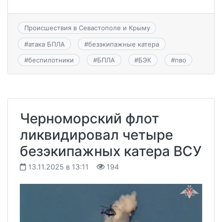
Происшествия в Севастополе и Крыму
#
атака БПЛА
#
безэкипажные катера
#
беспилотники
#
БПЛА
#
БЭК
#
пво
Черноморский флот
ликвидировал четыре
безэкипажных катера ВСУ
13.11.2025 в 13:11
194