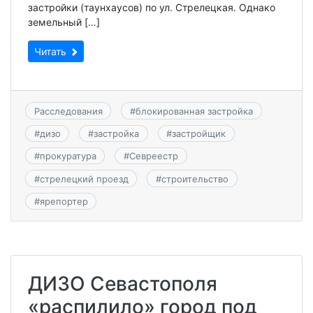
застройки (таунхаусов) по ул. Стрелецкая. Однако
земельный […]
Читать
Расследования
#
блокированная застройка
#
дизо
#
застройка
#
застройщик
#
прокуратура
#
Севреестр
#
стрелецкий проезд
#
строительство
#
ярепортер
ДИЗО Севастополя
«распилило» город под