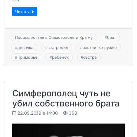
Читать
Происшествия в Севастополе и Крыму
#
брат
#
девочка
#
застрелил
#
охотничье ружье
#
Приморье
#
ребенок
#
сестра
Симферополец чуть не
убил собственного брата
22.09.2019 в 14:00
368