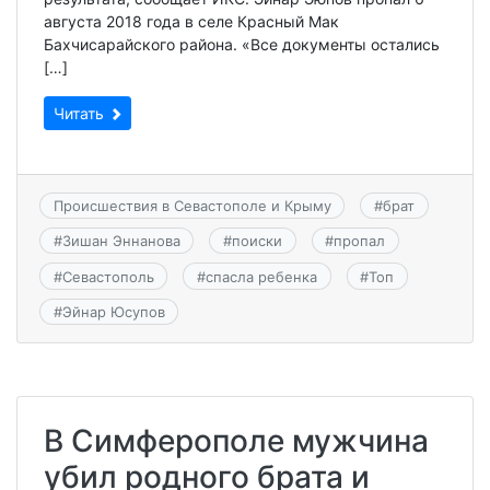
августа 2018 года в селе Красный Мак
Бахчисарайского района. «Все документы остались
[…]
Читать
Происшествия в Севастополе и Крыму
#
брат
#
Зишан Эннанова
#
поиски
#
пропал
#
Севастополь
#
спасла ребенка
#
Топ
#
Эйнар Юсупов
В Симферополе мужчина
убил родного брата и