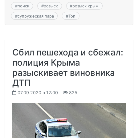
#
поиск
#
розыск
#
розыск крым
#
супружеская пара
#
Топ
Сбил пешехода и сбежал:
полиция Крыма
разыскивает виновника
ДТП
07.09.2020 в 12:00
825