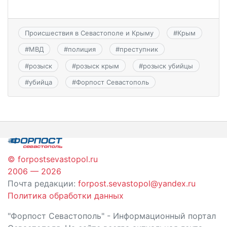
Происшествия в Севастополе и Крыму
#
Крым
#
МВД
#
полиция
#
преступник
#
розыск
#
розыск крым
#
розыск убийцы
#
убийца
#
Форпост Севастополь
© forpostsevastopol.ru
2006 — 2026
Почта редакции:
forpost.sevastopol@yandex.ru
Политика обработки данных
"Форпост Севастополь" - Информационный портал