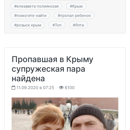
#
елизавета полиянская
#
Крым
#
помогите найти
#
пропал ребенок
#
розыск крым
#
Топ
#
Ялта
Пропавшая в Крыму
супружеская пара
найдена
11.09.2020 в 07:25
6100