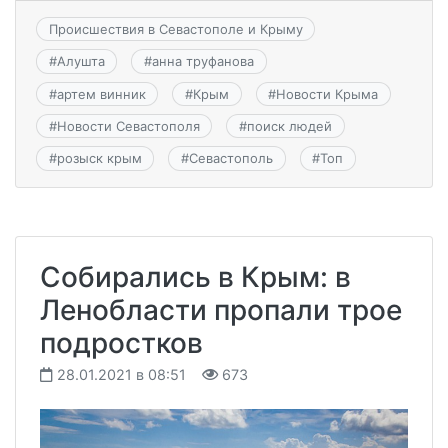
Происшествия в Севастополе и Крыму
#
Алушта
#
анна труфанова
#
артем винник
#
Крым
#
Новости Крыма
#
Новости Севастополя
#
поиск людей
#
розыск крым
#
Севастополь
#
Топ
Собирались в Крым: в
Ленобласти пропали трое
подростков
28.01.2021 в 08:51
673