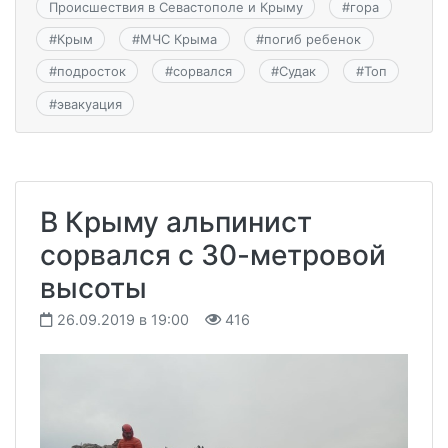
Происшествия в Севастополе и Крыму
#
гора
#
Крым
#
МЧС Крыма
#
погиб ребенок
#
подросток
#
сорвался
#
Судак
#
Топ
#
эвакуация
В Крыму альпинист
сорвался с 30-метровой
высоты
26.09.2019 в 19:00
416