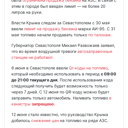
была
ограничена продажа бензина
на АЗС. В связи с
этим в городе был введен лимит — не более 20
литров на руки.
Власти Крыма следом за Севастополем с 30 мая
ввели
лимит на продажу бензина
марки АИ-95. С 31
мая топливо начали продавать только
по талонам.
Губернатор Севастополя Михаил Развожаев заявил,
что во время воздушной тревоги
автозаправочные
станции не работают.
6 июня в Севастополе ввели
Qr-коды на топливо
,
который необходимо использовать в период
с 09:00
до 21:00 текущего дня
. После использования кода
следующий получить будет возможность только
через 7 дней. С 12 июня по QR-коду можно будет
заправить только автомобиль. Наливать топливо
в
канистры
запрещено.
12 июня стало известно, что руководство Крыма
добилось
снижения цен
на топливо на ряде АЗС.