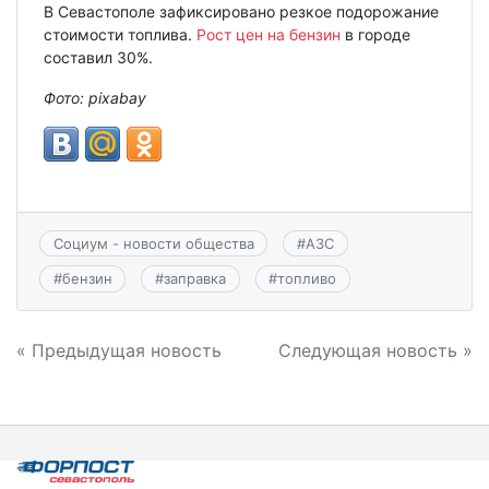
В Севастополе зафиксировано резкое подорожание
стоимости топлива.
Рост цен на бензин
в городе
составил 30%.
Фото: pixabay
Социум - новости общества
#
АЗС
#
бензин
#
заправка
#
топливо
Навигация
« Предыдущая новость
Следующая новость »
по
записям