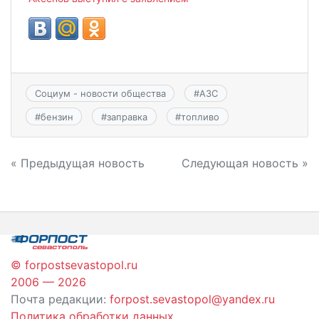
Социум - новости общества
#
АЗС
#
бензин
#
заправка
#
топливо
Навигация
« Предыдущая новость
Следующая новость »
по
записям
© forpostsevastopol.ru
2006 — 2026
Почта редакции:
forpost.sevastopol@yandex.ru
Политика обработки данных