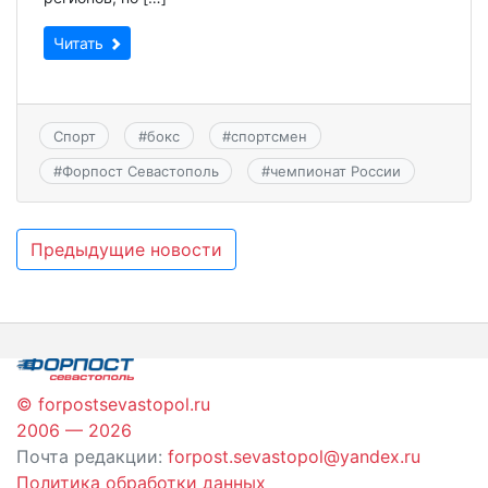
Читать
Спорт
#
бокс
#
спортсмен
#
Форпост Севастополь
#
чемпионат России
Навигация
Предыдущие новости
по
записям
© forpostsevastopol.ru
2006 — 2026
Почта редакции:
forpost.sevastopol@yandex.ru
Политика обработки данных