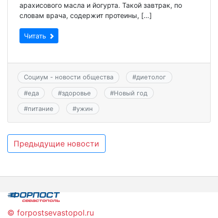
арахисового масла и йогурта. Такой завтрак, по
словам врача, содержит протеины, […]
Читать
Социум - новости общества
#
диетолог
#
еда
#
здоровье
#
Новый год
#
питание
#
ужин
Навигация
Предыдущие новости
по
записям
© forpostsevastopol.ru