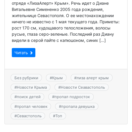
отряде «ЛизаАлерт» Крым». Речь идет о Диане
Витальевне Симененко 2005 года рождения,
жительнице Севастополя. О ее местонахождении
ничего не известно с 1 мая текущего года. Приметы:
рост 170 см, худощавого телосложения, волосы
русые, глаза серо-зеленые. Последний раз Диану
видели в серой пайте с капюшоном, синих […]
Читать
Без рубрики
#
Крым
#
лиза алерт крым
#
Новости Крыма
#
Новости Сеавастополь
#
поиск детей
#
пропал подросток
#
пропал человек
#
пропала девушка
#
Севастополь
#
Топ