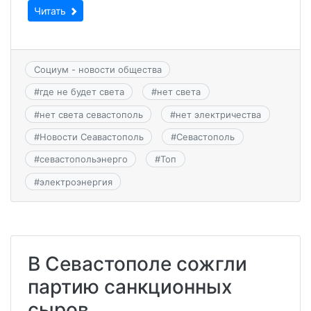
Читать
Социум - новости общества
#
где не будет света
#
нет света
#
нет света севастополь
#
нет электричества
#
Новости Сеавастополь
#
Севастополь
#
севастопольэнерго
#
Топ
#
электроэнергия
В Севастополе сожгли
партию санкционных
сыров