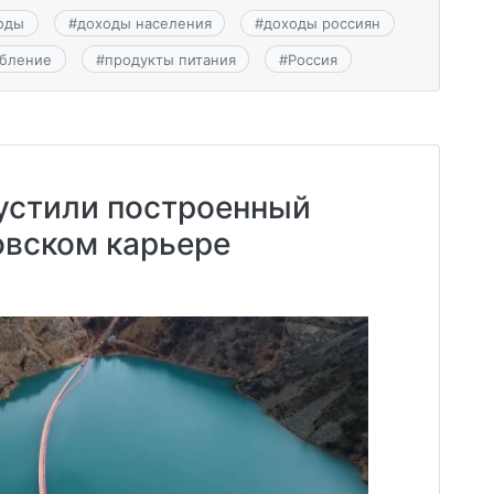
оды
#
доходы населения
#
доходы россиян
ебление
#
продукты питания
#
Россия
пустили построенный
овском карьере