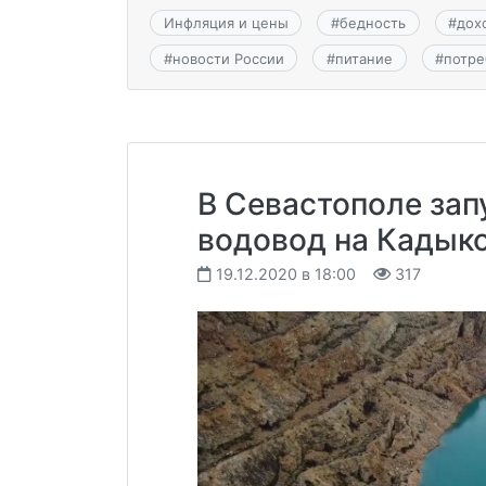
Инфляция и цены
#
бедность
#
дох
#
новости России
#
питание
#
потр
В Севастополе за
водовод на Кадык
19.12.2020 в 18:00
317