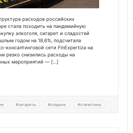
структура расходов российских
ере стала походить на пандемийную
окупку алкоголя, сигарет и сладостей
шлым годом на 18,6%, подсчитала
о-консалтинговой сети FinExpertiza на
ом резко снизились расходы на
рных мероприятий — […]
ие
#
сигареты
#
сладкое
#
статистика